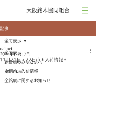
大阪銘木協同組合
記事
全て表示
daimei
全て表示
2024年11月17日
11月21日・22日市＊入荷情報＊
組合員のみなさまへ
定期市・入荷情報
栗　約3ｍ
全銘展に関するお知らせ