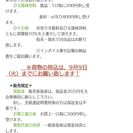
　　◎
元落椪列料
　製品：1口毎に200円申し受
けます。
　　　　　　　　  素材：㎥当り800円申し受け
ます。
　　◎
その他　　
市売り手数料及び元落椪列料
ともに消費税10％を上乗せして頂きます。
　　　　　　　　仮名・偽名での出品はお断り
致します。
　　　　　　　　◎インボイス番号記載の納品
書をご提出願います。
※荷物の持込は、9月9日
（火）までにお願い致します！
＊販売規定＊
保証金
　販売参加者は、保証金20万円を大
会事務局に納入して下さい。
　　但し、全銘連証明書持参の方は保証金は不
要です。
お買上協力金
　お買上一口毎に500円申し
受けます。
買取代金の決済
　一般参加者は現金決済と
します。