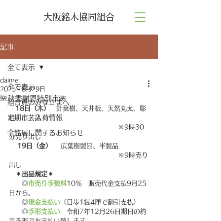
大阪銘木協同組合
記事
全て表示
daimei
全て表示
2025年8月29日
🌺秋季謝恩特別市🌺
組合員のみなさまへ
　18日（木）　
針葉樹、天井板、天然丸太、彫
定期市・入荷情報
柱、工芸品
　　　　　　　　　　　　　　　　　※9時30
全銘展に関するお知らせ
分売り出し
19日（金） 
　広葉樹製品、半製品　　
　　　　　　　　　　　　　　　　　※9時売り
出し　　　　　　　
＊出品規定＊
　　◎
市売り手数料
10％　販売代金支払9月25
日から。
　　◎
現金支払い
（日歩1銭4厘で割引支払）
　　◎
手形支払い
　令和7年12月26日期日の約
束手形でお支払い致します。