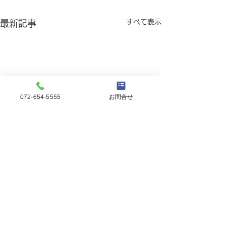
すべて表示
最新記事
072-654-5555
お問合せ
🚙第40回大阪
伴う臨時駐車場
コメント
🚙
7月23日（木）・