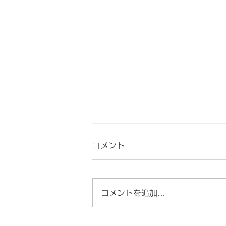
🎐納涼特別市🎐
コメント
8月26日（水）午前９時スター
ト 針葉樹製品、天然丸太、
彫柱、工芸品、天井板 広葉
コメントを追加…
樹製品、半製
品