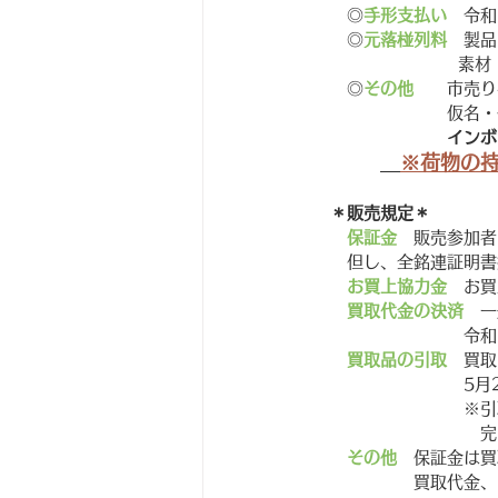
　　◎
手形支払い
　令和
　　◎
元落椪列料
　製品
　　　　　　　　  素材
　　◎
その他　　
市売り
　　　　　　　　仮名・
インボ
※荷物の持
＊販売規定＊
保証金
　販売参加者
　　但し、全銘連証明書
お買上協力金
　お買
買取代金の決済
　一
　　　　　　　　　令和
買取品の引取
　買取
　　　　　　　　　5月
　　　　　　　　　※引
　　　　　　　　　　完
その他
　保証金は買
　　　　　　買取代金、