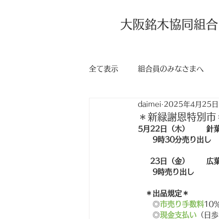
大阪銘木協同組合
全て表示
組合員のみなさまへ
daimei
2025年4月25日
＊新緑謝恩特別市
5月22日（木）
針
9時30分売り出し
23日（金） 
広
9時売り出し　
＊出品規定＊
　　◎
市売り手数料
10
　　◎
現金支払い
（日歩