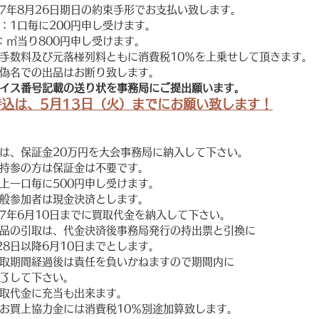
7年8月26日期日の約束手形でお支払い致します。
：1口毎に200円申し受けます。
：㎥当り800円申し受けます。
手数料及び元落椪列料ともに消費税10％を上乗せして頂きます。
偽名での出品はお断り致します。
イス番号記載の送り状を事務局にご提出願います。
込は、5月13日（火）までにお願い致します！
は、保証金20万円を大会事務局に納入して下さい。
持参の方は保証金は不要です。
上一口毎に500円申し受けます。
般参加者は現金決済とします。
7年6月10日までに買取代金を納入して下さい。
品の引取は、代金決済後事務局発行の持出票と引換に
28日以降6月10日までとします。
取期間経過後は責任を負いかねますので期間内に
了して下さい。　　　　　　　　
取代金に充当も出来ます。
お買上協力金には消費税10％別途加算致します。