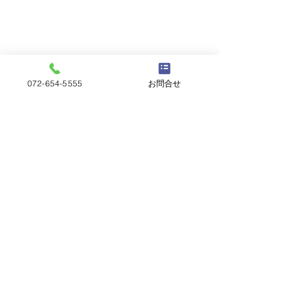
072-654-5555
お問合せ
🚙第40回大阪
伴う臨時駐車場
コメント
🚙
7月23日（木）・
（金）に開催いた
40回大阪銘青会
コメントを追加…
第40回大阪銘青会展 ＊
い、 臨時駐車場
ります。 お車で
入荷状況＊