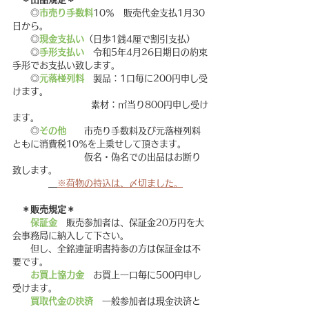
　　◎
市売り手数料
10％　販売代金支払1月30
日から。
　　◎
現金支払い
（日歩1銭4厘で割引支払）
　　◎
手形支払い
　令和5年4月26日期日の約束
手形でお支払い致します。
　　◎
元落椪列料
　製品：1口毎に200円申し受
けます。
　　　　　　　　  素材：㎥当り800円申し受け
ます。
　　◎
その他　　
市売り手数料及び元落椪列料
ともに消費税10％を上乗せして頂きます。
　　　　　　　　仮名・偽名での出品はお断り
致します。
※荷物の持込は、〆切ました。
＊販売規定＊
保証金
　販売参加者は、保証金20万円を大
会事務局に納入して下さい。
　　但し、全銘連証明書持参の方は保証金は不
要です。
お買上協力金
　お買上一口毎に500円申し
受けます。
買取代金の決済
　一般参加者は現金決済と