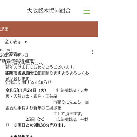
大阪銘木協同組合
記事
全て表示
daimei
全て表示
2023年1月17日
”新春年賀特別市”
組合員のみなさまへ
新年あけましておめでとうございます。
定期市・入荷情報
本年も当組合をご愛顧賜りますようよろしくお
願い致します。
全銘展に関するお知らせ
令和5年1月24日（火）　　
針葉樹製品・天井
板・天然丸太・彫柱・工芸品
　　　　　　　　　　　　市売りに先立ち、当
組合理事長より新年のご挨拶を
　　　　　　　　　　　　させて頂きます。　
25日（水） 
　　広葉樹製品、半製
品　
※両日とも9時30分売り出し
＊出品規定＊