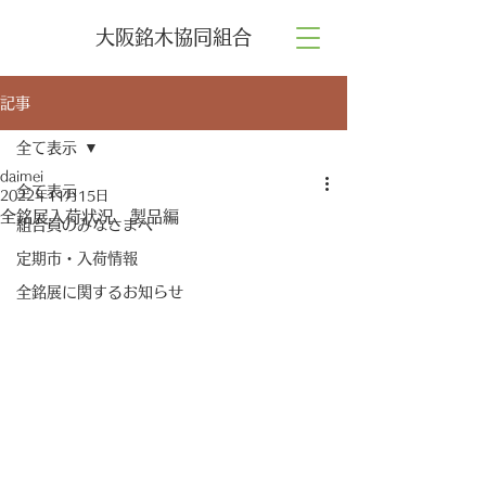
大阪銘木協同組合
記事
全て表示
daimei
全て表示
2022年11月15日
全銘展入荷状況 製品編
組合員のみなさまへ
定期市・入荷情報
全銘展に関するお知らせ