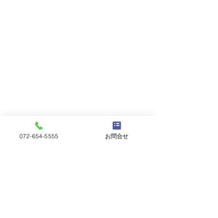
072-654-5555
お問合せ
ウオールナットも多めです
定期市・入荷情報
全銘展に関するお知らせ